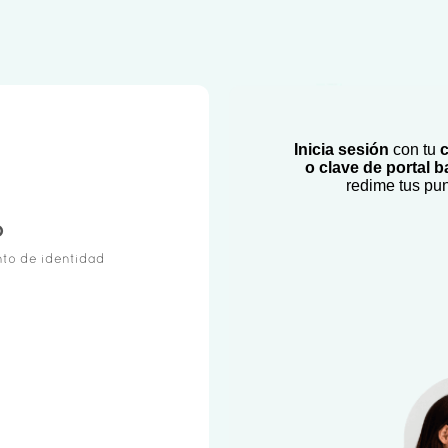
Inicia sesión
con tu
c
o clave de portal 
redime tus pu
o
to de identidad