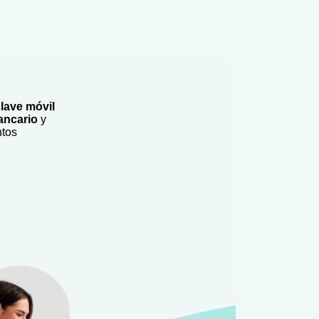
lave móvil
bancario
y
ntos